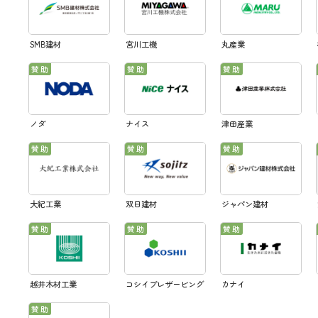
SMB建材
宮川工機
丸産業
ノダ
ナイス
津田産業
大紀工業
双日建材
ジャパン建材
越井木材工業
コシイプレザービング
カナイ