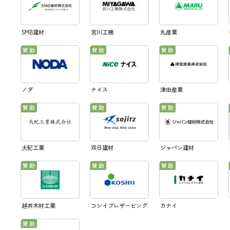
SMB建材
宮川工機
丸産業
ノダ
ナイス
津田産業
大紀工業
双日建材
ジャパン建材
越井木材工業
コシイプレザービング
カナイ